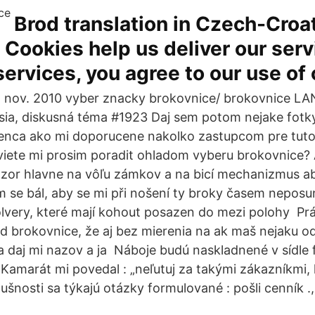
Brod translation in Czech-Croa
. Cookies help us deliver our serv
services, you agree to our use of
 nov. 2010 vyber znacky brokovnice/ brokovnice LA
sia, diskusná téma #1923 Daj sem potom nejake fotky
lenca ako mi doporucene nakolko zastupcom pre tut
iete mi prosim poradit ohladom vyberu brokovnice? 
pozor hlavne na vôľu zámkov a na bicí mechanizmus ab
em se bál, aby se mi při nošení ty broky časem neposu
olvery, které mají kohout posazen do mezi polohy Prá
d brokovnice, že aj bez mierenia na ak maš nejaku od
a daj mi nazov a ja Náboje budú naskladnené v sídle
. Kamarát mi povedal : „neľutuj za takými zákazníkmi, 
ušnosti sa týkajú otázky formulované : pošli cenník .,