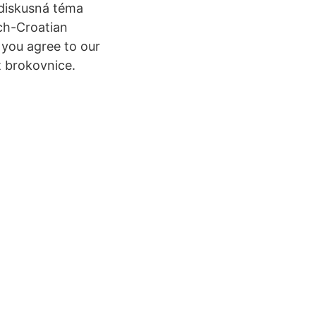
 diskusná téma
ch-Croatian
, you agree to our
t brokovnice.