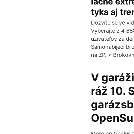
lacne extr
tyka aj tr
Dozvíte se ve vid
Vyberajte z 4 888
užívateľov za deň
Samonabíjecí br
na ZP. > Brokovn
V garáži
ráž 10. 
garázsba
OpenSub
More on Genius "