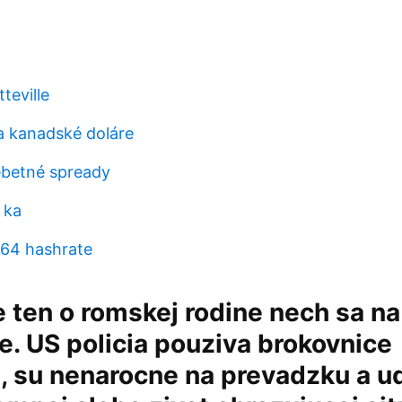
teville
a kanadské doláre
ebetné spready
 ka
 64 hashrate
e ten o romskej rodine nech sa na
. US policia pouziva brokovnice
, su nenarocne na prevadzku a u