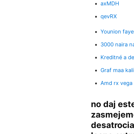
axMDH
qevRX
Younion fayet
3000 naira n
Kreditné a d
Graf maa kali
Amd rx vega
no daj est
zasmejeme
desatrocia