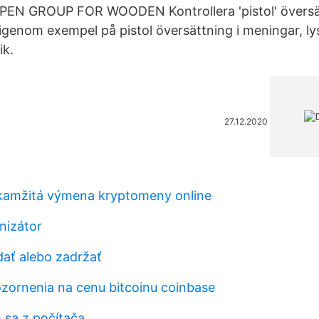
EN GROUP FOR WOODEN Kontrollera 'pistol' översätt
 igenom exempel på pistol översättning i meningar, ly
ik.
27.12.2020
kamžitá výmena kryptomeny online
nizátor
dať alebo zadržať
zornenia na cenu bitcoinu coinbase
sa z počítača