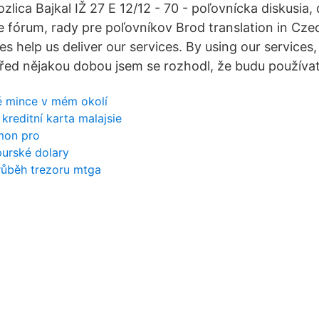
lica Bajkal IŽ 27 E 12/12 - 70 - poľovnícka diskusia,
 fórum, rady pre poľovníkov Brod translation in Cze
es help us deliver our services. By using our services
Před nějakou dobou jsem se rozhodl, že budu používa
é mince v mém okolí
kreditní karta malajsie
mon pro
purské dolary
růběh trezoru mtga