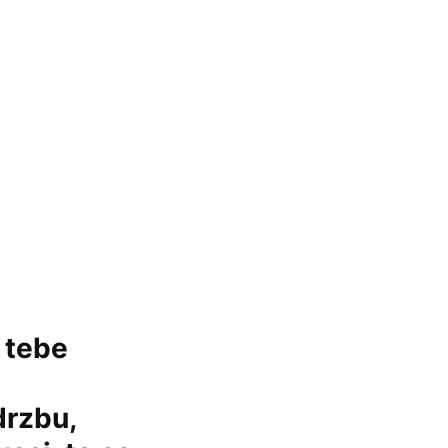
 tebe
drzbu,