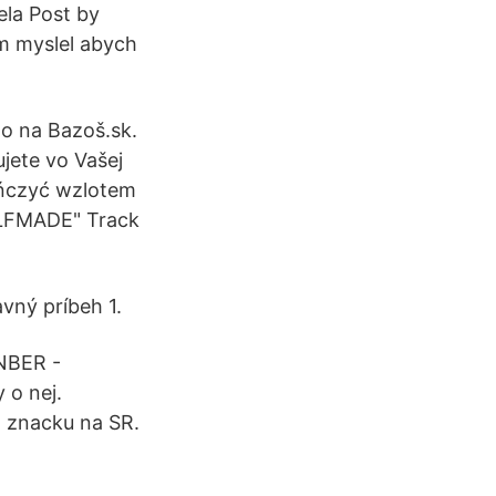
la Post by
sem myslel abych
lo na Bazoš.sk.
ujete vo Vašej
kończyć wzlotem
ELFMADE" Track
avný príbeh 1.
NBER -
 o nej.
o znacku na SR.