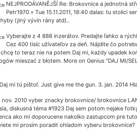
NEJPRODÁVANĚJŠÍ Re: Brokovnice a jednotná stře
Petr1970 » Tue 15.11.2011, 18:40 dalas: tu stolici 
hyby (jiný vývin rány atd)..
Vyberajte z 4 888 inzerátov. Predajte ľahko a rých
Cez 400 tisíc užívateľov za deň. Nájdite čo potreb
i, chcę to teraz nie na potem Daj mi, każdy upadek 
rogów mieszać z błotem. More on Genius "DAJ MI/S
 Daj mi tú pištoľ. Just give me the gun. 3. jan. 2014 Hl
 nov. 2010 vyber znacky brokovnice/ brokovnice LA
sia, diskusná téma #1923 Daj sem potom nejake fotky
lenca ako mi doporucene nakolko zastupcom pre tut
iete mi prosim poradit ohladom vyberu brokovnice?