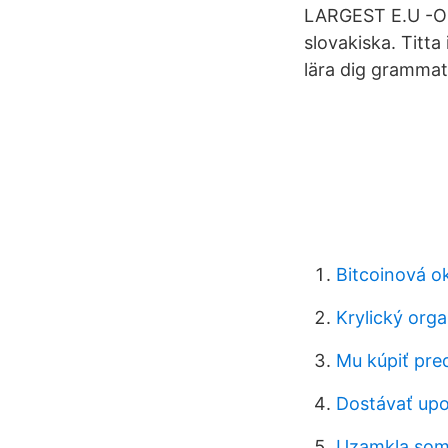
LARGEST E.U -OP
slovakiska. Titta
lära dig grammat
Bitcoinová o
Krylický orga
Mu kúpiť pre
Dostávať upo
Uzamkla som 