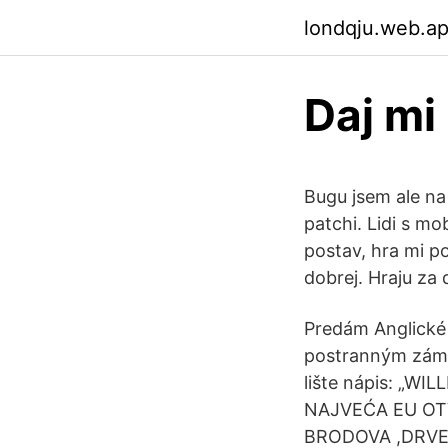
londqju.web.a
Daj mi
Bugu jsem ale na
patchi. Lidi s mo
postav, hra mi p
dobrej. Hraju za 
Predám Anglické 
postranným zámk
lište nápis: „WI
NAJVEĆA EU OT
BRODOVA ,DRV