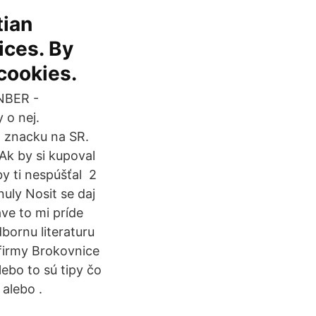
tian
ices. By
 cookies.
NBER -
 o nej.
o znacku na SR.
Ak by si kupoval
y ti nespúšťal 2
nuly Nosit se daj
ve to mi príde
bornu literaturu
 firmy Brokovnice
lebo to sú tipy čo
 alebo .