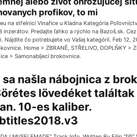
emnej alebo zivot ohrozujucej situ
enovanych profikov, to mi
eu na střelnici Vinařice u Kladna Kategória Poľovníct
 inzerátov. Predajte ľahko a rýchlo na Bazoš.sk. Cez 
. Nájdite čo potrebujete vo Vašej kategórii. Feb 12, 
okovnice. Home > ZBRANĚ, STŘELIVO, DOPLŇKY > Zbr
ice > Samonabíjecí brokovnice.
 sa našla nábojnica z bro
Sörétes lövedéket találtak
n. 10-es kaliber.
titles2018.v3
DAJ MI/SELFMADE" Track Info. Written By Filip “fifi”