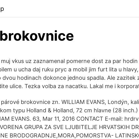
pp
 brokovnice
 muj vkus uz zaznamenal pomerne dost za par hodin 
bilem u ucha daj ruku pryc a mobil jim furt lita u hlav
o dvou hodinach dokonce jednou spadla. Ale zazitek 
dite ulice. Tezka volba za nacatku. Lakal me i korpora
párové brokovnice zn. WILLIAM EVANS, Londýn, kali
om typu Holland & Holland, 72 cm hlavne (28 inch.)
LLIAM EVANS. 63, Mar 11, 2016 CONTACT E-mail: hrd
VORENA GRUPA ZA SVE LJUBITELJE HRVATSKIH D
ENE BRODOGRADNJE,MORA,POMORSTVA- LATINSK