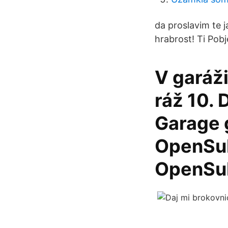
da proslavim te j
hrabrost! Ti Pobj
V garáži
ráž 10. 
Garage 
OpenSub
OpenSub