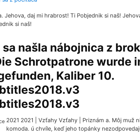
a. Jehova, daj mi hrabrost! Ti Pobjednik si naš! Jehov
ednik si naš!
 sa našla nábojnica z bro
Die Schrotpatrone wurde i
gefunden, Kaliber 10.
titles2018.v3
titles2018.v3
2021 2021 | Vzťahy Vzťahy | Priznám a. Môj muž nie
komoda. ú chvíle, keď jeho topánky nezodpovedaj