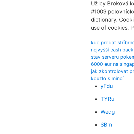
Už by Broková koz
#1009 poľovnícke
dictionary. Cooki
use of cookies. 
kde prodat stříbrn
nejvyšší cash back 
stav serveru poke
6000 eur na singa
jak zkontrolovat p
kouzlo s mincí
yFdu
TYRu
Wedg
SBm