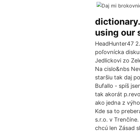
dictionary
using our 
HeadHunter47 2.
poľovnícka disku
Jedlickovi zo Ze
Na cislo&nbs Nev
staršiu tak daj 
Bufallo - spíš js
tak akorát p.rev
ako jedna z výho
Kde sa to preber
s.r.o. v Trenčíne
chcú len Zásad sl