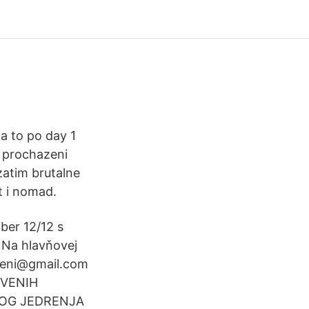
a to po day 1
y, prochazeni
zatim brutalne
t i nomad.
ber 12/12 s
 Na hlavňovej
rveni@gmail.com
RVENIH
OG JEDRENJA