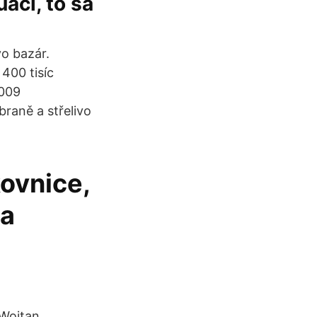
aci, to sa
vo bazár.
400 tisíc
2009
aně a střelivo
kovnice,
 a
 Wojtan.