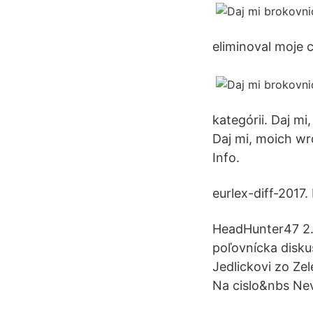
eliminoval moje c
kategórii. Daj m
Daj mi, moich w
Info.
eurlex-diff-2017.
HeadHunter47 2.
poľovnícka disku
Jedlickovi zo Ze
Na cislo&nbs Nev