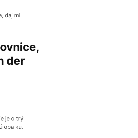
a, daj mi
kovnice,
n der
 je o trý
ú opa ku.